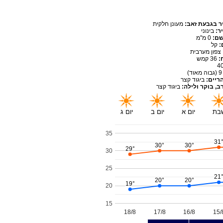
יר בגבעת זאב:
מעונן חלקית
יר:
בינוני
שם:
0 מ"מ
:
קל
צפון מערבית
:
36 קמש
4
9
(גבוה מאוד)
ריים:
ביגוד קצר
ב, בוקר ולילה:
ביגוד קצר
בת
יום א
יום ב
יום ג
35
31
31
30°
30°
30°
30°
29°
29°
30
25
21
21
20°
20°
20°
20°
19°
19°
20
15
18/8
17/8
16/8
15/