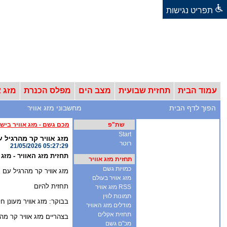
תפריט נגישות
עמוד הבית
תחזית שבועית
מצב הים
מפלס הכנרת
מזג א
הפוך לדף הבית
מחשבוני מזג אוויר
שת"פ
מכם גשם - מזג אוויר ביש
Start
מזג אוויר קר מהרגיל 
רוטר
21/05/2026 05:27:29
תחזית מזג האוויר - מזג אווי
תחזית מזג אוויר
כמויות גשם
מזג אוויר קר מהרגיל עם 
מזג אוויר בעולם
תחזית להיום
RSS מזג אוויר
תמונות לווין
בבוקר: מזג אוויר מעונן חלקי
מודלים מזג האוויר
תחזית אקלים
בצהריים מזג אוויר קר מהרגיל עם גשם מקומי 
מכ"ם גשם