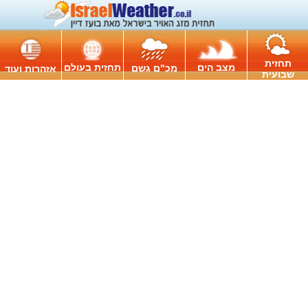
תחזית
מצב הים
תחזית בעולם
מכ"ם גשם
אזהרות ועוד
שבועית