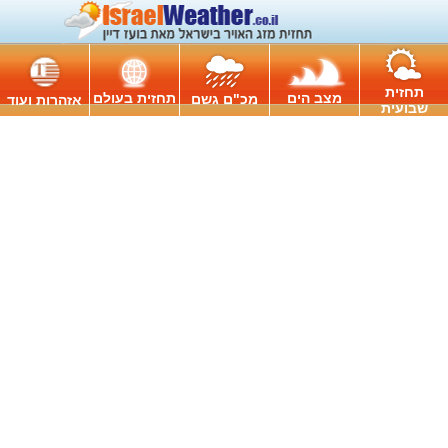
תחזית
מצב הים
תחזית בעולם
מכ"ם גשם
אזהרות ועוד
שבועית