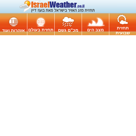
תחזית
מצב הים
תחזית בעולם
מכ"ם גשם
אזהרות ועוד
שבועית