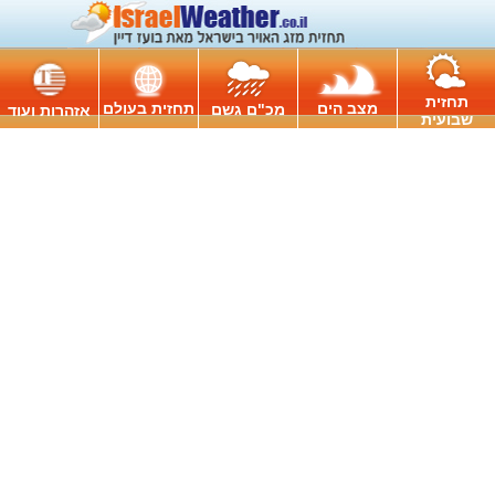
תחזית
מצב הים
תחזית בעולם
מכ"ם גשם
אזהרות ועוד
שבועית