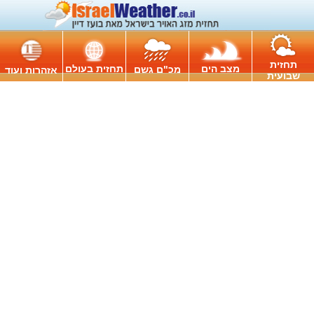
תחזית
מצב הים
תחזית בעולם
מכ"ם גשם
אזהרות ועוד
שבועית