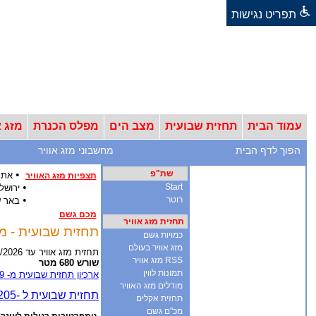
תפריט נגישות
עמוד הבית
תחזית שבועית
מצב הים
מפלס הכנרת
מזג א
הפוך לדף הבית
מחשבוני מזג אוויר
שת"פ
•
אתר
תצפיות מזג האוויר
•
Start
ירושל
•
רוטר
באר 
מכם גשם
תחזית מזג אוויר
תחזית שבועית - מזג אוויר ל-12 ימים - אר
כמויות גשם
מזג אוויר בעולם
תחזית מזג אוויר עד 18/8/2026
RSS מזג אוויר
שורש 680 מטר
תמונות לווין
ארכיון תחזית שבועית מ- 2009
מודלים מזג האוויר
תחזית אקלים
מכ"ם גשם