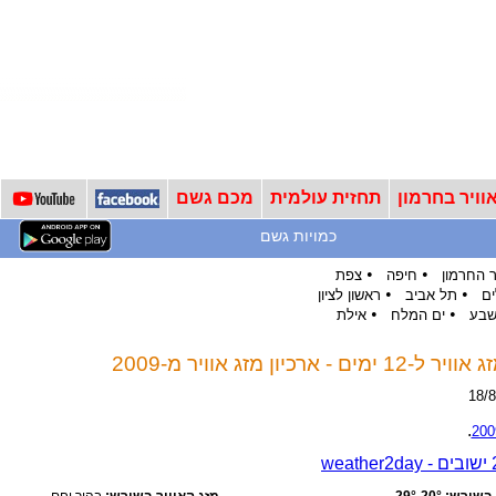
וויר בחרמון
תחזית עולמית
מכם גשם
כמויות גשם
•
•
 החרמון
חיפה
צפת
•
•
ים
תל אביב
ראשון לציון
•
•
שבע
ים המלח
אילת
כיון מזג אוויר מ-2009
.