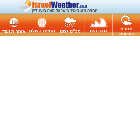
תחזית
מצב הים
תחזית בעולם
מכ"ם גשם
אזהרות ועוד
שבועית