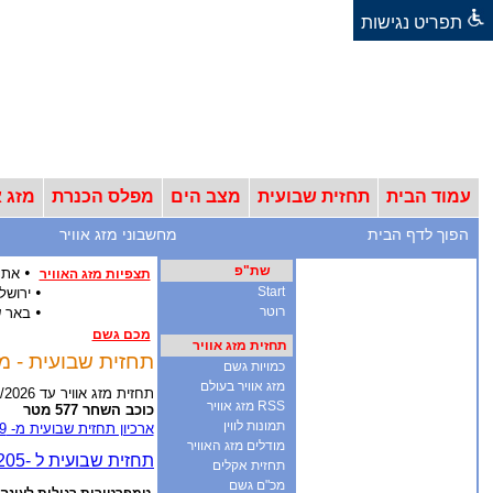
תפריט נגישות
עמוד הבית
תחזית שבועית
מצב הים
מפלס הכנרת
מזג א
הפוך לדף הבית
מחשבוני מזג אוויר
שת"פ
•
אתר
תצפיות מזג האוויר
•
Start
ירושל
•
רוטר
באר 
מכם גשם
תחזית מזג אוויר
תחזית שבועית - מזג אוויר ל-12 ימים - אר
כמויות גשם
מזג אוויר בעולם
תחזית מזג אוויר עד 18/8/2026
RSS מזג אוויר
כוכב השחר 577 מטר
תמונות לווין
ארכיון תחזית שבועית מ- 2009
מודלים מזג האוויר
תחזית אקלים
מכ"ם גשם