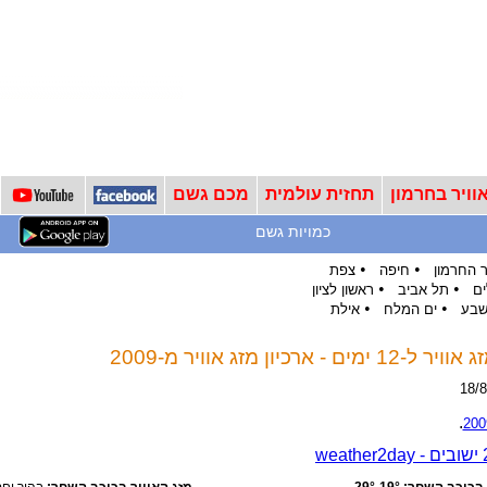
וויר בחרמון
תחזית עולמית
מכם גשם
כמויות גשם
•
•
 החרמון
חיפה
צפת
•
•
ים
תל אביב
ראשון לציון
•
•
שבע
ים המלח
אילת
כיון מזג אוויר מ-2009
.