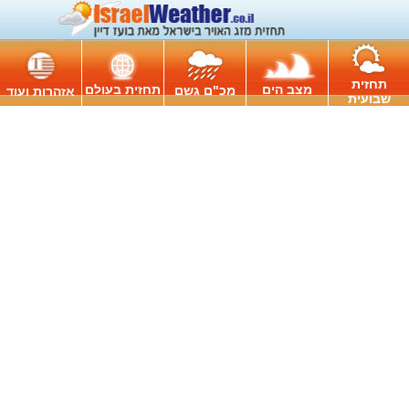
תחזית
מצב הים
תחזית בעולם
מכ"ם גשם
אזהרות ועוד
שבועית