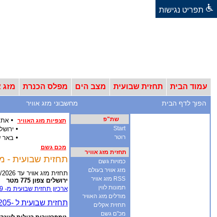
תפריט נגישות
עמוד הבית
תחזית שבועית
מצב הים
מפלס הכנרת
מזג א
הפוך לדף הבית
מחשבוני מזג אוויר
שת"פ
•
אתר
תצפיות מזג האוויר
•
Start
ירושל
•
רוטר
באר 
מכם גשם
תחזית מזג אוויר
תחזית שבועית - מזג אוויר ל-12 ימים - אר
כמויות גשם
מזג אוויר בעולם
תחזית מזג אוויר עד 18/8/2026
RSS מזג אוויר
ירושלים צפון 775 מטר
תמונות לווין
ארכיון תחזית שבועית מ- 2009
מודלים מזג האוויר
תחזית אקלים
מכ"ם גשם