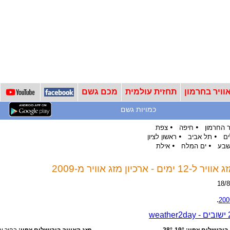
וויר בחרמון
תחזית עולמית
מכם גשם
כמויות גשם
•
•
 החרמון
חיפה
צפת
•
•
ים
תל אביב
ראשון לציון
•
•
שבע
ים המלח
אילת
כיון מזג אוויר מ-2009
.