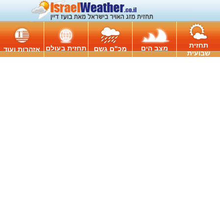
תחזית
מצב הים
תחזית בעולם
מכ"ם גשם
אזהרות ועוד
שבועית