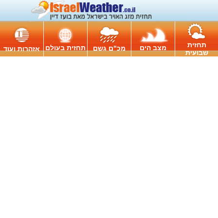
תחזית
מצב הים
תחזית בעולם
מכ"ם גשם
אזהרות ועוד
שבועית