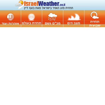
תחזית
מצב הים
תחזית בעולם
מכ"ם גשם
אזהרות ועוד
שבועית