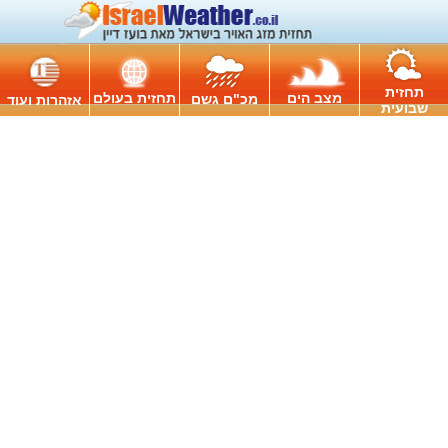
תחזית
מצב הים
תחזית בעולם
מכ"ם גשם
אזהרות ועוד
שבועית