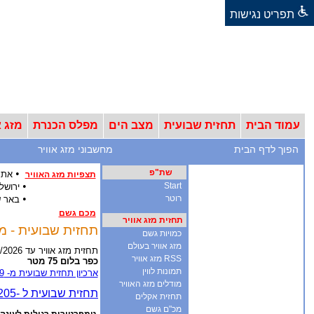
תפריט נגישות
עמוד הבית
תחזית שבועית
מצב הים
מפלס הכנרת
מזג א
הפוך לדף הבית
מחשבוני מזג אוויר
שת"פ
•
אתר
תצפיות מזג האוויר
•
Start
ירושל
•
רוטר
באר 
מכם גשם
תחזית מזג אוויר
תחזית שבועית - מזג אוויר ל-12 ימים - אר
כמויות גשם
מזג אוויר בעולם
תחזית מזג אוויר עד 18/8/2026
RSS מזג אוויר
כפר בלום 75 מטר
תמונות לווין
ארכיון תחזית שבועית מ- 2009
מודלים מזג האוויר
תחזית אקלים
מכ"ם גשם