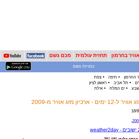
וויר בחרמון
תחזית עולמית
מכם גשם
כמויות גשם
•
•
 החרמון
חיפה
צפת
•
•
ים
תל אביב
ראשון לציון
•
•
שבע
ים המלח
אילת
כיון מזג אוויר מ-2009
.