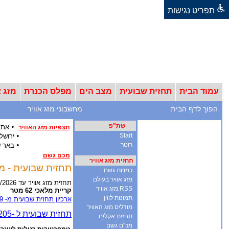
תפריט נגישות
עמוד הבית
תחזית שבועית
מצב הים
מפלס הכנרת
מזג א
הפוך לדף הבית
מחשבוני מזג אוויר
שת"פ
•
אתר
תצפיות מזג האוויר
•
Start
ירושל
•
רוטר
באר 
מכם גשם
תחזית מזג אוויר
תחזית שבועית - מזג אוויר ל-12 ימים - אר
כמויות גשם
מזג אוויר בעולם
תחזית מזג אוויר עד 18/8/2026
RSS מזג אוויר
קריית מלאכי 62 מטר
תמונות לווין
ארכיון תחזית שבועית מ- 2009
מודלים מזג האוויר
תחזית אקלים
מכ"ם גשם