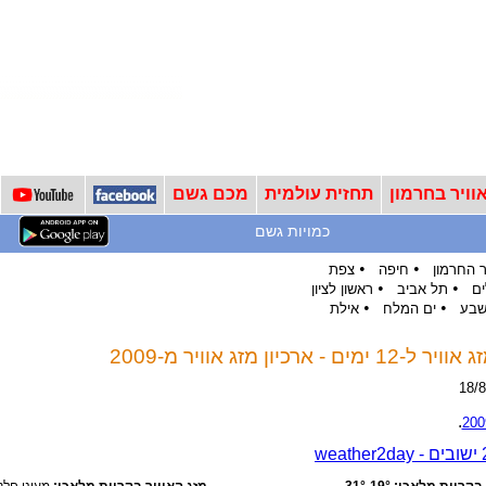
וויר בחרמון
תחזית עולמית
מכם גשם
כמויות גשם
•
•
 החרמון
חיפה
צפת
•
•
ים
תל אביב
ראשון לציון
•
•
שבע
ים המלח
אילת
כיון מזג אוויר מ-2009
.