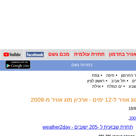
וויר בחרמון
תחזית עולמית
מכם גשם
כמויות גשם
•
•
 החרמון
חיפה
צפת
•
•
ים
תל אביב
ראשון לציון
•
•
שבע
ים המלח
אילת
כיון מזג אוויר מ-2009
.