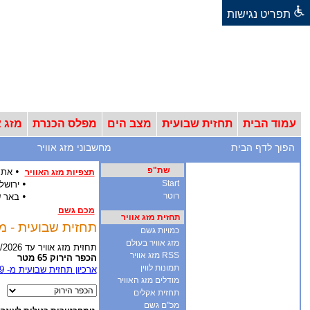
תפריט נגישות
עמוד הבית
תחזית שבועית
מצב הים
מפלס הכנרת
מזג א
הפוך לדף הבית
מחשבוני מזג אוויר
שת"פ
•
אתר
תצפיות מזג האוויר
•
Start
ירושל
•
רוטר
באר 
מכם גשם
תחזית מזג אוויר
תחזית שבועית - מזג אוויר ל-12 ימים - אר
כמויות גשם
מזג אוויר בעולם
תחזית מזג אוויר עד 18/8/2026
RSS מזג אוויר
הכפר הירוק 65 מטר
תמונות לווין
ארכיון תחזית שבועית מ- 2009
מודלים מזג האוויר
תחזית אקלים
מכ"ם גשם