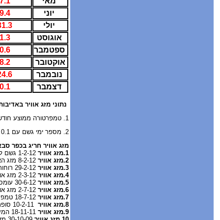
מאי
27.1
יוני
9.4
יולי
31.3
אוגוסט
1.3
ספטמבר
0.6
אוקטובר
28.2
נובמבר
24.6
דצמבר
0.1
נתוני מזג אוויר באדיבו
1. טמפרטורה ממוצע חודשי 1995-2009
2. מספר ימי גשם עם 0.1 מ"מ ממוצע חודשי 1981-2020
מזג אוויר חריג בכפר סבא
1.
מזג אוויר
1-2-12 גשם לפרקים בכפר סבא
2.
מזג אוויר
8-2-12 מזג האוויר אביך בכ"ס ובכל רחבי הארץ.
3.
מזג אוויר
29-2-12 רוחות עזות בכפר סבא
4.
מזג אוויר
2-3-12 מזג אוויר גשום וסוער בכפר סבא, מזג אוויר קר מהרגיל החורף בשיאו שלג בהרים.
5.
מזג אוויר
30-6-12 עומס חום כבד בכפר סבא
6.
מזג אוויר
2-7-12 מזג אוויר הביל בכפר סבא
7.
מזג אוויר
18-7-12 טמפרטורות 36-26 מעלות.
8.
מזג אוויר
10-2-11 סופת ברד בכפר סבא
9.
מזג אוויר
18-11-11 המערכת החורפית בשיאה סופות רעמים בכפר סבא וגשום ברוב אזורי הארץ.
10.
מזג אוויר
30-10-09 מזג אוויר גשום, גשם עז בהוד השרון גרמו להצפות ולשיטפונות ברחובות