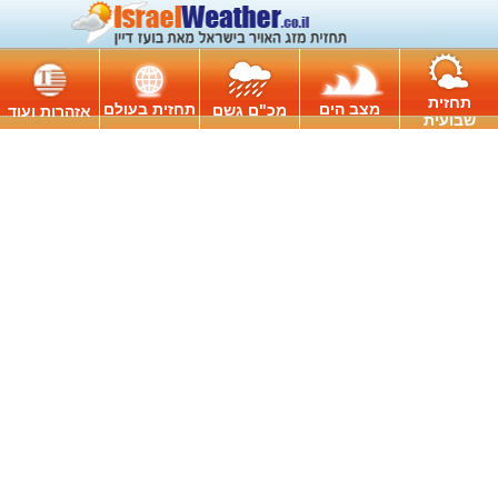
תחזית
מצב הים
תחזית בעולם
מכ"ם גשם
אזהרות ועוד
שבועית