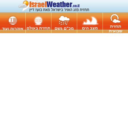
תחזית
מצב הים
תחזית בעולם
מכ"ם גשם
אזהרות ועוד
שבועית