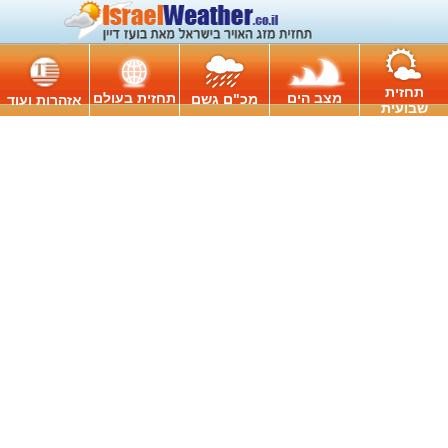
תחזית
מצב הים
תחזית בעולם
מכ"ם גשם
אזהרות ועוד
שבועית