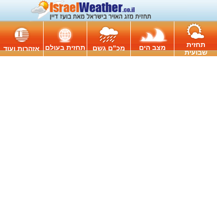
תחזית
מצב הים
תחזית בעולם
מכ"ם גשם
אזהרות ועוד
שבועית