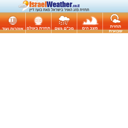
תחזית
מצב הים
תחזית בעולם
מכ"ם גשם
אזהרות ועוד
שבועית