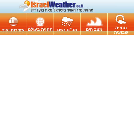
תחזית
מצב הים
תחזית בעולם
מכ"ם גשם
אזהרות ועוד
שבועית