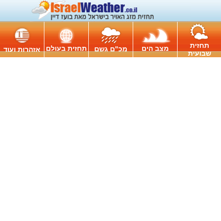
תחזית
מצב הים
תחזית בעולם
מכ"ם גשם
אזהרות ועוד
שבועית