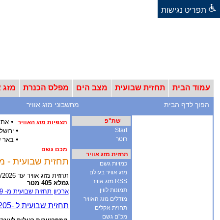
תפריט נגישות
עמוד הבית
תחזית שבועית
מצב הים
מפלס הכנרת
מזג א
הפוך לדף הבית
מחשבוני מזג אוויר
שת"פ
•
אתר
תצפיות מזג האוויר
•
Start
ירושל
•
רוטר
באר 
מכם גשם
תחזית מזג אוויר
תחזית שבועית - מזג אוויר ל-12 ימים - אר
כמויות גשם
מזג אוויר בעולם
תחזית מזג אוויר עד 18/8/2026
RSS מזג אוויר
גמלא 405 מטר
תמונות לווין
ארכיון תחזית שבועית מ- 2009
מודלים מזג האוויר
תחזית אקלים
מכ"ם גשם