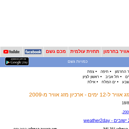
וויר בחרמון
תחזית עולמית
מכם גשם
כמויות גשם
•
•
 החרמון
חיפה
צפת
•
•
ים
תל אביב
ראשון לציון
•
•
שבע
ים המלח
אילת
כיון מזג אוויר מ-2009
.