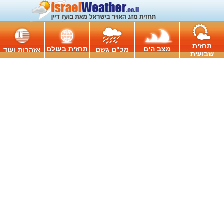
תחזית
מצב הים
תחזית בעולם
מכ"ם גשם
אזהרות ועוד
שבועית