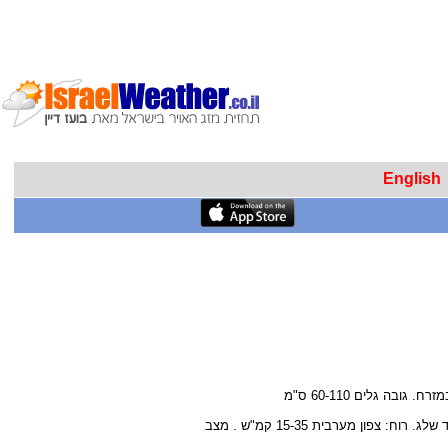
English
בה גלים 60-110 ס"מ
בצהריים מזג אוויר מעונן חלקית עם גשם מצפון הארץ -צפון הנגב. סכנת שיטפונות בדרום ובמזרח . בחרמון ירד שלג. רוח: צפון מערבית 15-35 קמ"ש . מצב