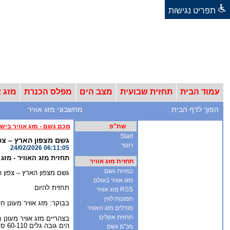
תפריט נגישות
עמוד הבית
תחזית שבועית
מצב הים
מפלס הכנרת
מזג א
הפוך לדף הבית
מחשבוני מזג אוויר
שת"פ
מכם גשם - מזג אוויר ביש
Start
גשם מצפון הארץ – צפו
רוטר
24/02/2026 06:11:05
תחזית מזג האוויר - מזג אווי
תחזית מזג אוויר
כמויות גשם
גשם מצפון הארץ – צפון 
מזג אוויר בעולם
תחזית להיום
RSS מזג אוויר
תמונות לווין
בבוקר: מזג אוויר מעונן חל
מודלים מזג האוויר
תחזית אקלים
הים גובה גלים 60-110 ס"מ , הים 19 מעלות.
מכ"ם גשם