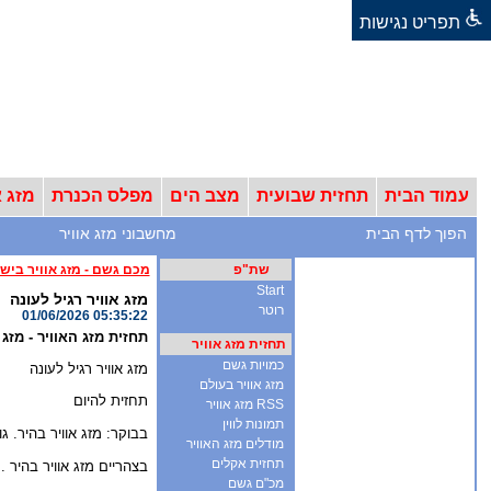
תפריט נגישות
עמוד הבית
תחזית שבועית
מצב הים
מפלס הכנרת
מזג א
הפוך לדף הבית
מחשבוני מזג אוויר
שת"פ
מכם גשם - מזג אוויר ביש
Start
מזג אוויר רגיל לעונה
רוטר
01/06/2026 05:35:22
תחזית מזג האוויר - מזג אווי
תחזית מזג אוויר
כמויות גשם
מזג אוויר רגיל לעונה
מזג אוויר בעולם
תחזית להיום
RSS מזג אוויר
תמונות לווין
בבוקר: מזג אוויר בהיר. גובה גלי
מודלים מזג האוויר
תחזית אקלים
בצהריים מזג אוויר בהיר . רוח: צפון מערבית 20-35 קמ"ש . מ
מכ"ם גשם