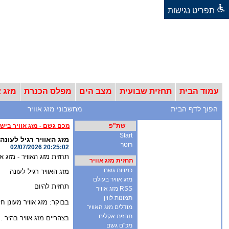
תפריט נגישות
עמוד הבית
תחזית שבועית
מצב הים
מפלס הכנרת
מזג א
הפוך לדף הבית
מחשבוני מזג אוויר
שת"פ
מכם גשם - מזג אוויר ביש
Start
מזג האוויר רגיל לעונה
רוטר
02/07/2026 20:25:02
תחזית מזג האוויר - מזג אוויר
תחזית מזג אוויר
כמויות גשם
מזג האוויר רגיל לעונה
מזג אוויר בעולם
תחזית להיום
RSS מזג אוויר
תמונות לווין
בבוקר: מזג אוויר מעונן חלקית 
מודלים מזג האוויר
תחזית אקלים
בצהריים מזג אוויר בהיר . רוח: צפון מערבית 25-45 קמ"ש . מ
מכ"ם גשם